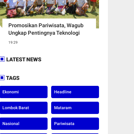
Promosikan Pariwisata, Wagub
Ungkap Pentingnya Teknologi
19:29
LATEST NEWS
TAGS
Ekonomi
Headline
Lombok Barat
Mataram
Nasional
Pariwisata