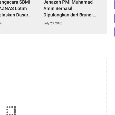
engacara SBMI
Jenazah PMI Muhamad
BAZNAS Lotim
Amin Berhasil
elaskan Dasar
Dipulangkan dari Brunei
suransi Porprov,
Darussalam, Biaya
26
July 20, 2026
ra Keluarga PMI
Pemulangan Capai Rp77
at Santunan
Juta, SBMI NTB Harap
Pemda Ringankan Beban
Keluarga