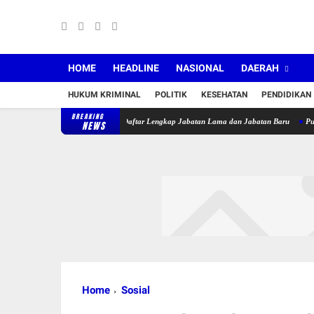
HOME
HEADLINE
NASIONAL
DAERAH
HUKUM KRIMINAL
POLITIK
KESEHATAN
PENDIDIKAN
BREAKING
ntik 36 Pejabat, Berikut Daftar Lengkap Jabatan Lama dan Jabatan Baru
Puskesmas Sa
NEWS
Home
Sosial