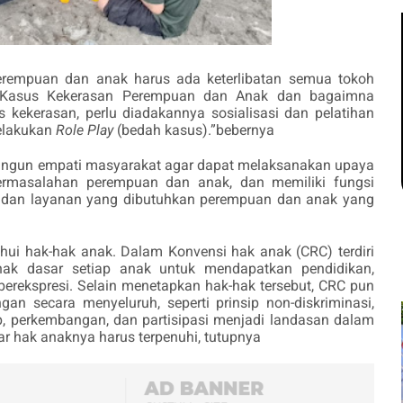
empuan dan anak harus ada keterlibatan semua tokoh
 Kasus Kekerasan Perempuan dan Anak dan bagaimna
ekerasan, perlu diadakannya sosialisasi dan pelatihan
elakukan
Role Play
(bedah kasus).”bebernya
mbangun empati masyarakat agar dapat melaksanakan upaya
it permasalahan perempuan dan anak, dan memiliki fungsi
si dan layanan yang dibutuhkan perempuan dan anak yang
i hak-hak anak. Dalam Konvensi hak anak (CRC) terdiri
hak dasar setiap anak untuk mendapatkan pendidikan,
 berekspresi. Selain menetapkan hak-hak tersebut, CRC pun
gan secara menyeluruh, seperti prinsip non-diskriminasi,
p, perkembangan, dan partisipasi menjadi landasan dalam
r hak anaknya harus terpenuhi, tutupnya