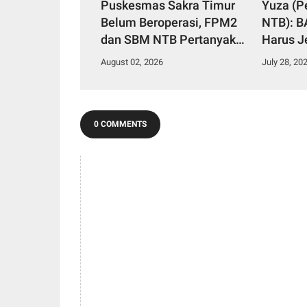
Puskesmas Sakra Timur
Yuza (P
Belum Beroperasi, FPM2
NTB): 
dan SBM NTB Pertanyakan
Harus J
Penempatan Plt Kepala
Hukum A
August 02, 2026
July 28, 20
Puskesmas serta Tenaga
Sementa
Kesehatan
Tak Dap
0 COMMENTS