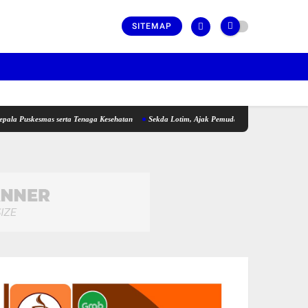
SITEMAP
mas serta Tenaga Kesehatan
Sekda Lotim, Ajak Pemuda Perkuat Kolaborasi pada Pemb