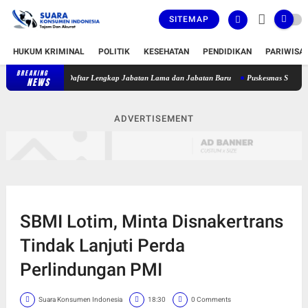
SITEMAP
HUKUM KRIMINAL
POLITIK
KESEHATAN
PENDIDIKAN
PARIWISA
BREAKING
bat, Berikut Daftar Lengkap Jabatan Lama dan Jabatan Baru
Puskesmas Sakra Timur Be
NEWS
ADVERTISEMENT
SBMI Lotim, Minta Disnakertrans
Tindak Lanjuti Perda
Perlindungan PMI
Suara Konsumen Indonesia
18:30
0 Comments