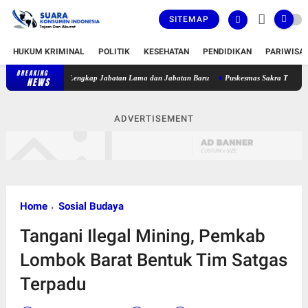
SITEMAP
HUKUM KRIMINAL
POLITIK
KESEHATAN
PENDIDIKAN
PARIWISA
BREAKING
Bupati Lombok Timur Lantik 36 Pejabat, Berikut Daftar Lengkap Jabat
NEWS
ADVERTISEMENT
Home
Sosial Budaya
Tangani Ilegal Mining, Pemkab
Lombok Barat Bentuk Tim Satgas
Terpadu