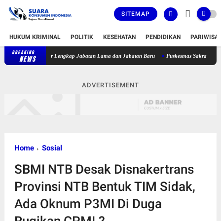
SITEMAP
HUKUM KRIMINAL
POLITIK
KESEHATAN
PENDIDIKAN
PARIWISA
BREAKING
Bupati Lombok Timur Lantik 36 Pejabat, Berikut Daftar Lengkap Jab
NEWS
ADVERTISEMENT
Home
Sosial
SBMI NTB Desak Disnakertrans
Provinsi NTB Bentuk TIM Sidak,
Ada Oknum P3MI Di Duga
Rugikan CPMI.?