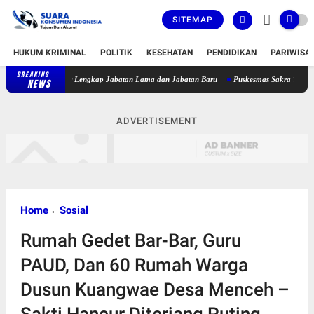
SITEMAP
HUKUM KRIMINAL
POLITIK
KESEHATAN
PENDIDIKAN
PARIWISA
BREAKING
rikut Daftar Lengkap Jabatan Lama dan Jabatan Baru
Puskesmas Sakra Timur Belum Ber
NEWS
ADVERTISEMENT
Home
Sosial
Rumah Gedet Bar-Bar, Guru
PAUD, Dan 60 Rumah Warga
Dusun Kuangwae Desa Menceh –
Sakti Hancur Diterjang Puting