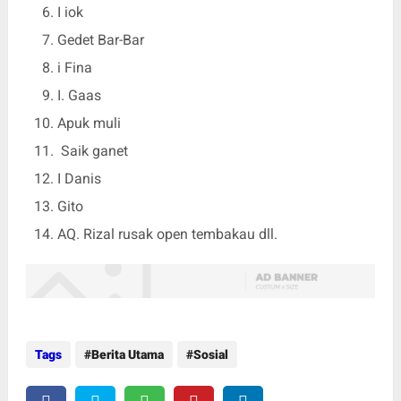
I iok
Gedet Bar-Bar
i Fina
I. Gaas
Apuk muli
Saik ganet
I Danis
Gito
AQ. Rizal rusak open tembakau dll.
Tags
Berita Utama
Sosial