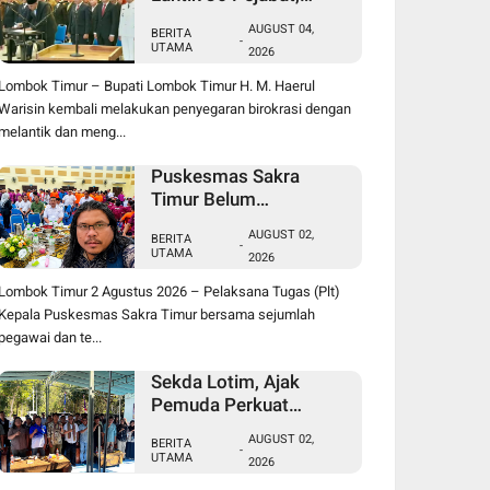
Berikut Daftar Lengkap
AUGUST 04,
BERITA
Jabatan Lama dan
-
UTAMA
2026
Jabatan Baru
Lombok Timur – Bupati Lombok Timur H. M. Haerul
Warisin kembali melakukan penyegaran birokrasi dengan
melantik dan meng...
Puskesmas Sakra
Timur Belum
Beroperasi, FPM2 dan
AUGUST 02,
BERITA
SBM NTB Pertanyakan
-
UTAMA
2026
Penempatan Plt Kepala
Puskesmas serta
Lombok Timur 2 Agustus 2026 – Pelaksana Tugas (Plt)
Tenaga Kesehatan
Kepala Puskesmas Sakra Timur bersama sejumlah
pegawai dan te...
Sekda Lotim, Ajak
Pemuda Perkuat
Kolaborasi pada
AUGUST 02,
BERITA
Pembukaan Rangkaian
-
UTAMA
2026
Kegiatan Menyambut