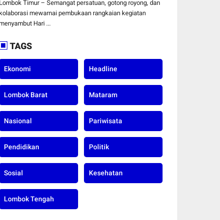
HUT ke-81
Lombok Timur – Semangat persatuan, gotong royong, dan
Kemerdekaan RI di
kolaborasi mewarnai pembukaan rangkaian kegiatan
Desa Surabaya Utara
menyambut Hari ...
TAGS
Ekonomi
Headline
Lombok Barat
Mataram
Nasional
Pariwisata
Pendidikan
Politik
Sosial
Kesehatan
Lombok Tengah