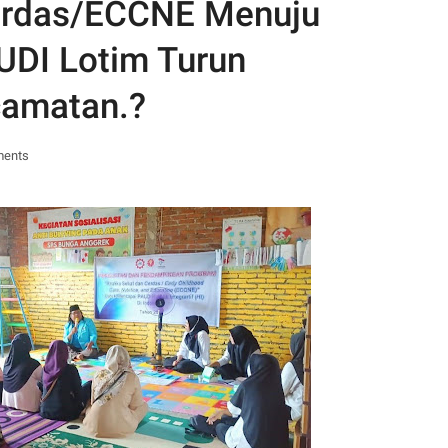
erdas/ECCNE Menuju
UDI Lotim Turun
amatan.?
ments