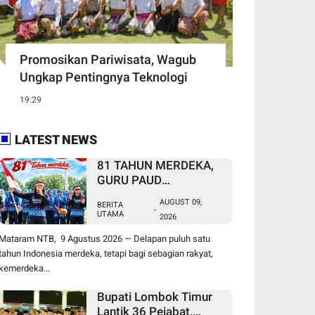
Promosikan Pariwisata, Wagub
Ungkap Pentingnya Teknologi
19:29
LATEST NEWS
81 TAHUN MERDEKA,
GURU PAUD
NONFORMAL DAN
AUGUST 09,
BERITA
PEKERJA MIGRAN
-
UTAMA
2026
MASIH MENUNGGU
KEADILAN
Mataram NTB, 9 Agustus 2026 — Delapan puluh satu
tahun Indonesia merdeka, tetapi bagi sebagian rakyat,
kemerdeka...
Bupati Lombok Timur
Lantik 36 Pejabat,