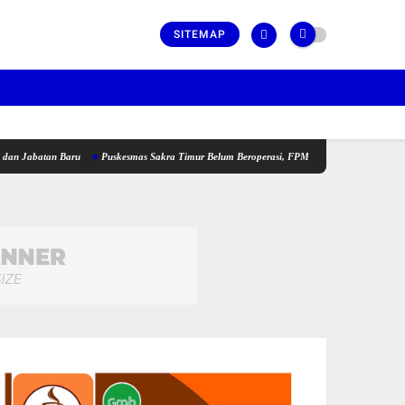
SITEMAP
ru
Puskesmas Sakra Timur Belum Beroperasi, FPM2 dan SBM NTB Pertanyakan Penempata