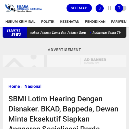
SITEMAP
HUKUM KRIMINAL
POLITIK
KESEHATAN
PENDIDIKAN
PARIWISA
BREAKING
Bupati Lombok Timur Lantik 36 Pejabat, Berikut Daftar Lengkap Jabata
NEWS
ADVERTISEMENT
Home
Nasional
SBMI Lotim Hearing Dengan
Disnaker. BKAD, Bappeda, Dewan
Minta Eksekutif Siapkan
Anggaran Sosialisasi Perda