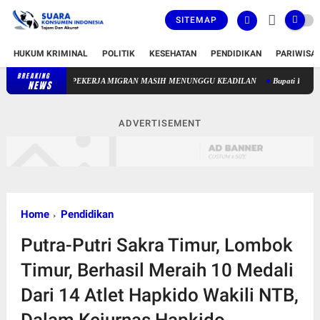
SITEMAP
HUKUM KRIMINAL
POLITIK
KESEHATAN
PENDIDIKAN
PARIWISA
BREAKING
81 TAHUN MERDEKA, GURU PAUD NONFORMAL DAN PEKERJA MIGR
NEWS
ADVERTISEMENT
Home
Pendidikan
Putra-Putri Sakra Timur, Lombok
Timur, Berhasil Meraih 10 Medali
Dari 14 Atlet Hapkido Wakili NTB,
Dalam Kejurnas Hapkido