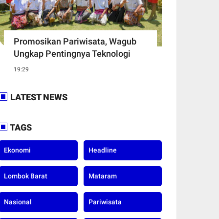
Promosikan Pariwisata, Wagub
Ungkap Pentingnya Teknologi
19:29
LATEST NEWS
TAGS
Ekonomi
Headline
Lombok Barat
Mataram
Nasional
Pariwisata