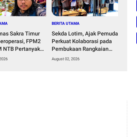
TAMA
BERITA UTAMA
as Sakra Timur
Sekda Lotim, Ajak Pemuda
eroperasi, FPM2
Perkuat Kolaborasi pada
M NTB Pertanyakan
Pembukaan Rangkaian
tan Plt Kepala
Kegiatan Menyambut HUT
 2026
August 02, 2026
as serta Tenaga
ke-81 Kemerdekaan RI di
tan
Desa Surabaya Utara