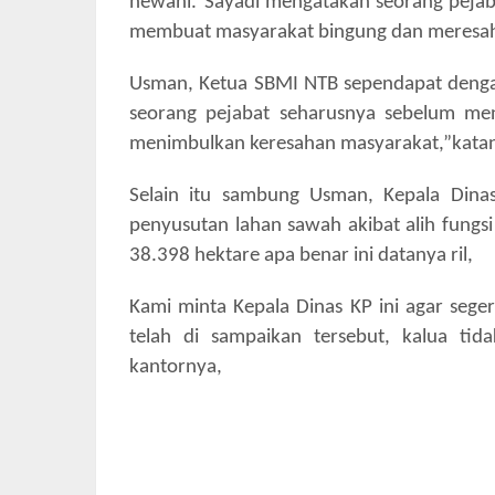
hewani.”Sayadi mengatakan seorang pejab
membuat masyarakat bingung dan meresah
Usman, Ketua SBMI NTB sependapat deng
seorang pejabat seharusnya sebelum men
menimbulkan keresahan masyarakat,”kata
Selain itu sambung Usman, Kepala Dina
penyusutan lahan sawah akibat alih fungsi 
38.398 hektare apa benar ini datanya ril,
Kami minta Kepala Dinas KP ini agar seg
telah di sampaikan tersebut, kalua ti
kantornya,