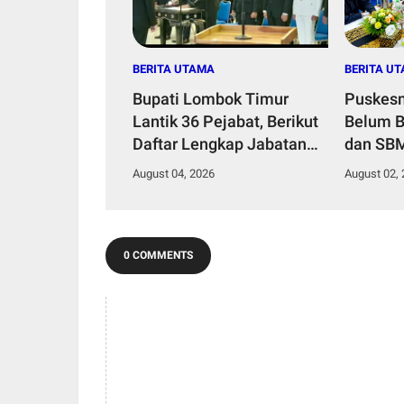
BERITA UTAMA
BERITA U
Bupati Lombok Timur
Puskesm
Lantik 36 Pejabat, Berikut
Belum B
Daftar Lengkap Jabatan
dan SB
Lama dan Jabatan Baru
Penempa
August 04, 2026
August 02,
Puskesm
Keseha
0 COMMENTS