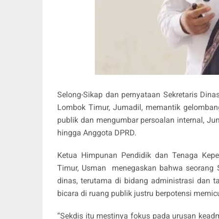
Selong-Sikap dan pernyataan Sekretaris Din
Lombok Timur, Jumadil, memantik gelombang kri
publik dan mengumbar persoalan internal, J
hingga Anggota DPRD.
Ketua Himpunan Pendidik dan Tenaga Kepe
Timur, Usman
menegaskan bahwa seorang Se
dinas, terutama di bidang administrasi dan t
bicara di ruang publik justru berpotensi me
“Sekdis itu mestinya fokus pada urusan keadm