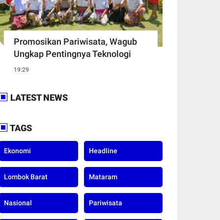
Promosikan Pariwisata, Wagub
Ungkap Pentingnya Teknologi
19:29
LATEST NEWS
TAGS
Ekonomi
Headline
Lombok Barat
Mataram
Nasional
Pariwisata