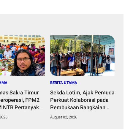
TAMA
BERITA UTAMA
as Sakra Timur
Sekda Lotim, Ajak Pemuda
eroperasi, FPM2
Perkuat Kolaborasi pada
M NTB Pertanyakan
Pembukaan Rangkaian
tan Plt Kepala
Kegiatan Menyambut HUT
 2026
August 02, 2026
as serta Tenaga
ke-81 Kemerdekaan RI di
tan
Desa Surabaya Utara