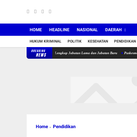
HOME
HEADLINE
NASIONAL
DAERAH
HUKUM KRIMINAL
POLITIK
KESEHATAN
PENDIDIKAN
BREAKING
36 Pejabat, Berikut Daftar Lengkap Jabatan Lama dan Jabatan Baru
Puskesmas Sakra T
NEWS
Home
Pendidikan