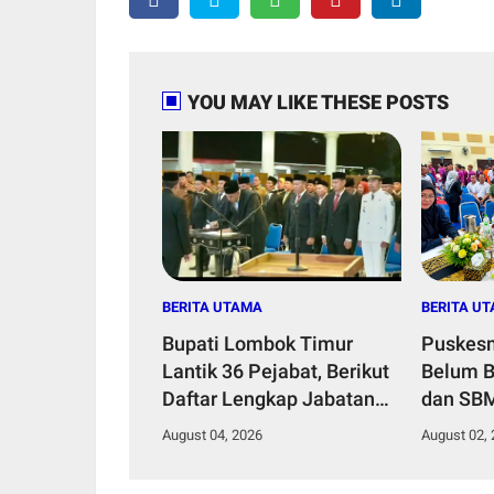
YOU MAY LIKE THESE POSTS
BERITA UTAMA
BERITA U
Bupati Lombok Timur
Puskesm
Lantik 36 Pejabat, Berikut
Belum B
Daftar Lengkap Jabatan
dan SB
Lama dan Jabatan Baru
Penempa
August 04, 2026
August 02,
Puskesm
Keseha