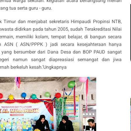
emua warga sekolah. kegiatan acara berlangsung meriah
g tua serta guru - guru.
Timur dan menjabat sekretaris Himpaudi Propinsi NTB,
asta didirkan pada tahun 2005, sudah Terakreditasi Nilai
rmain, memiliki kolam, tempat belajar, di bangun secara
n ASN ( ASN/PPPK ) jadi secara kesejahteraan hanya
sa yang bersumber dari Dana Desa dan BOP PAUD sangat
Negeri namun sangat diapreasiasi semangat dan jiwa
ernah berkeluh kesah.’Ungkapnya