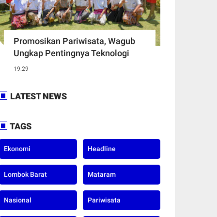
Promosikan Pariwisata, Wagub
Ungkap Pentingnya Teknologi
19:29
LATEST NEWS
TAGS
Ekonomi
Headline
Lombok Barat
Mataram
Nasional
Pariwisata