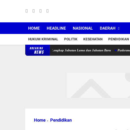
HOME
HEADLINE
NASIONAL
DAERAH
HUKUM KRIMINAL
POLITIK
KESEHATAN
PENDIDIKAN
BREAKING
ejabat, Berikut Daftar Lengkap Jabatan Lama dan Jabatan Baru
Puskesmas Sakra Timur
NEWS
Home
Pendidikan