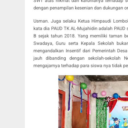
SWT atas nikmat dan karunianya terhadap s
dengan penampilan kesenian dan dukungan oran
Usman. Juga selaku Ketua Himpaudi Lombok 
kata dia PAUD TK AL-Mujahidin adalah PAUD sw
B sejak tahun 2018. Yang memiliki taman be
Swadaya, Guru serta Kepala Sekolah buka
mengandalkan Insentif dari Pemerintah De
jauh dibanding dengan sekolah-sekolah 
mengajarnya terhadap para siswa nya tidak p