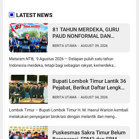
LATEST NEWS
81 TAHUN MERDEKA, GURU
PAUD NONFORMAL DAN
PEKERJA MIGRAN MASIH
BERITA UTAMA
-
AUGUST 09, 2026
MENUNGGU KEADILAN
Mataram NTB, 9 Agustus 2026 — Delapan puluh satu tahun
Indonesia merdeka, tetapi bagi sebagian rakyat, kemerdeka...
Bupati Lombok Timur Lantik 36
Pejabat, Berikut Daftar Lengkap
Jabatan Lama dan Jabatan
BERITA UTAMA
-
AUGUST 04, 2026
Baru
Lombok Timur – Bupati Lombok Timur H. M. Haerul Warisin kembali
melakukan penyegaran birokrasi dengan melantik dan meng...
Puskesmas Sakra Timur Belum
Beroperasi, FPM2 dan SBM