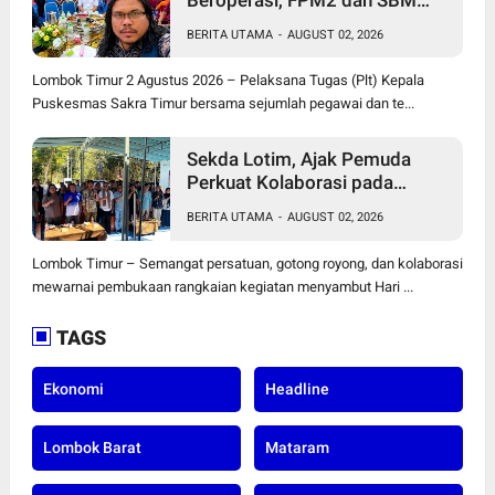
NTB Pertanyakan Penempatan
BERITA UTAMA
-
AUGUST 02, 2026
Plt Kepala Puskesmas serta
Tenaga Kesehatan
Lombok Timur 2 Agustus 2026 – Pelaksana Tugas (Plt) Kepala
Puskesmas Sakra Timur bersama sejumlah pegawai dan te...
Sekda Lotim, Ajak Pemuda
Perkuat Kolaborasi pada
Pembukaan Rangkaian
BERITA UTAMA
-
AUGUST 02, 2026
Kegiatan Menyambut HUT ke-
81 Kemerdekaan RI di Desa
Lombok Timur – Semangat persatuan, gotong royong, dan kolaborasi
Surabaya Utara
mewarnai pembukaan rangkaian kegiatan menyambut Hari ...
TAGS
Ekonomi
Headline
Lombok Barat
Mataram