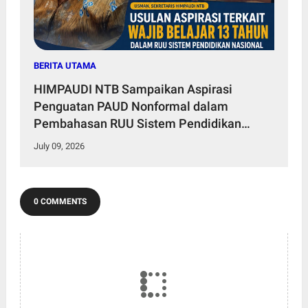
BERITA UTAMA
HIMPAUDI NTB Sampaikan Aspirasi
Penguatan PAUD Nonformal dalam
Pembahasan RUU Sistem Pendidikan
Nasional Bersama Panja Komisi X DPR RI
July 09, 2026
0 COMMENTS