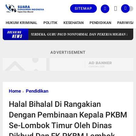
SITEMAP
HUKUM KRIMINAL
POLITIK
KESEHATAN
PENDIDIKAN
PARIWISA
BREAKING
1 TAHUN MERDEKA, GURU PAUD NONFORMAL DAN PEKERJA MIGRAN MASIH MENU
NEWS
ADVERTISEMENT
Home
Pendidikan
Halal Bihalal Di Rangakian
Dengan Pembinaan Kepala PKBM
Se-Lombok Timur Oleh Dinas
Dikbud Dan FK-PKBM Lombok