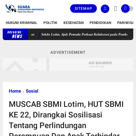
SITEMAP
HUKUM KRIMINAL
POLITIK
KESEHATAN
PENDIDIKAN
PARIWISA
BREAKING
Sekda Lotim, Ajak Pemuda Perkuat Kolaborasi pada Pembukaan Rangkaia
NEWS
ADVERTISEMENT
Home
Sosial
MUSCAB SBMI Lotim, HUT SBMI
KE 22, Dirangkai Sosilisasi
Tentang Perlindungan
Perempuan Dan Anak Terhindar