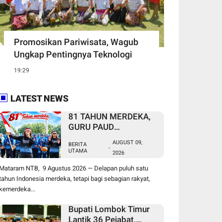
Promosikan Pariwisata, Wagub
Ungkap Pentingnya Teknologi
19:29
LATEST NEWS
81 TAHUN MERDEKA,
GURU PAUD
NONFORMAL DAN
AUGUST 09,
BERITA
PEKERJA MIGRAN
-
UTAMA
2026
MASIH MENUNGGU
KEADILAN
Mataram NTB, 9 Agustus 2026 — Delapan puluh satu
tahun Indonesia merdeka, tetapi bagi sebagian rakyat,
kemerdeka...
Bupati Lombok Timur
Lantik 36 Pejabat,