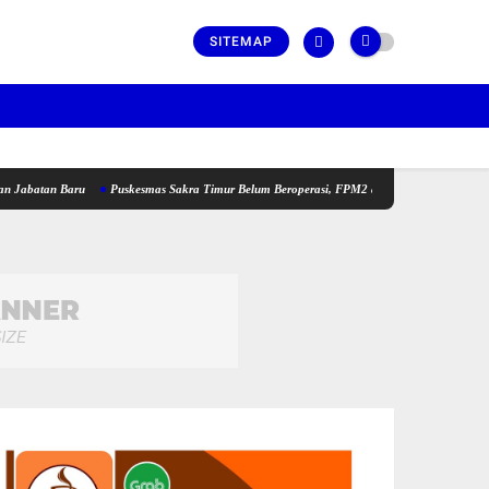
SITEMAP
aru
Puskesmas Sakra Timur Belum Beroperasi, FPM2 dan SBM NTB Pertanyakan Penempat