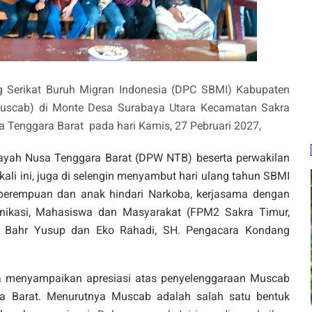
Serikat Buruh Migran Indonesia (DPC SBMI) Kabupaten
uscab) di Monte Desa Surabaya Utara Kecamatan Sakra
 Tenggara Barat pada hari Kamis, 27 Pebruari 2027,
layah Nusa Tenggara Barat (DPW NTB) beserta perwakilan
li ini, juga di selengin menyambut hari ulang tahun SBMI
n perempuan dan anak hindari Narkoba, kerjasama dengan
kasi, Mahasiswa dan Masyarakat (FPM2 Sakra Timur,
l Bahr Yusup dan Eko Rahadi, SH. Pengacara Kondang
menyampaikan apresiasi atas penyelenggaraan Muscab
a Barat. Menurutnya Muscab adalah salah satu bentuk