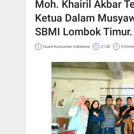
Moh. Khairil Akbar T
Ketua Dalam Musyaw
SBMI Lombok Timur.
Suara Konsumen Indonesia
21:40
0 Com