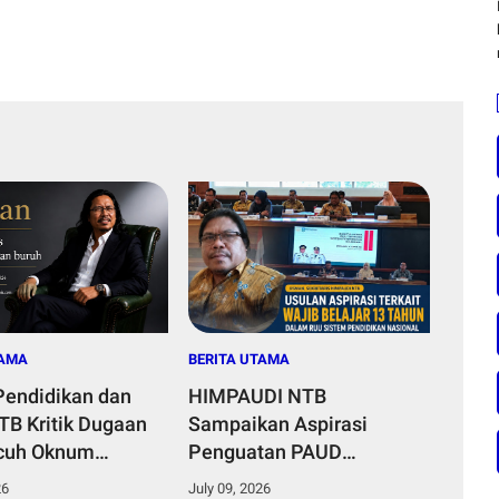
TAMA
BERITA UTAMA
 Pendidikan dan
HIMPAUDI NTB
TB Kritik Dugaan
Sampaikan Aspirasi
Acuh Oknum
Penguatan PAUD
 dalam Pelayanan
Nonformal dalam
26
July 09, 2026