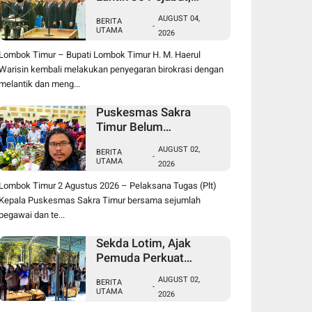
Berikut Daftar Lengkap
AUGUST 04,
BERITA
Jabatan Lama dan
-
UTAMA
2026
Jabatan Baru
Lombok Timur – Bupati Lombok Timur H. M. Haerul
Warisin kembali melakukan penyegaran birokrasi dengan
melantik dan meng...
Puskesmas Sakra
Timur Belum
Beroperasi, FPM2 dan
AUGUST 02,
BERITA
SBM NTB Pertanyakan
-
UTAMA
2026
Penempatan Plt Kepala
Puskesmas serta
Lombok Timur 2 Agustus 2026 – Pelaksana Tugas (Plt)
Tenaga Kesehatan
Kepala Puskesmas Sakra Timur bersama sejumlah
pegawai dan te...
Sekda Lotim, Ajak
Pemuda Perkuat
Kolaborasi pada
AUGUST 02,
BERITA
Pembukaan Rangkaian
-
UTAMA
2026
Kegiatan Menyambut