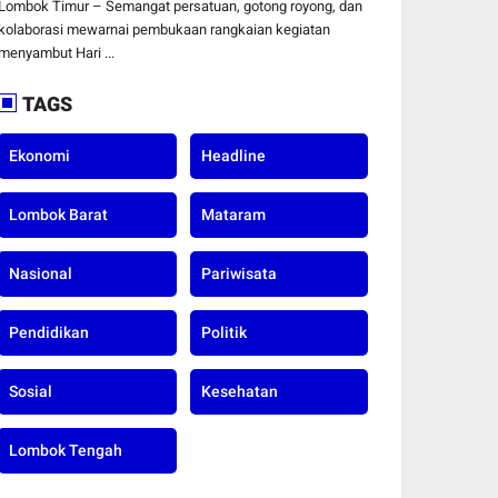
HUT ke-81
Lombok Timur – Semangat persatuan, gotong royong, dan
Kemerdekaan RI di
kolaborasi mewarnai pembukaan rangkaian kegiatan
Desa Surabaya Utara
menyambut Hari ...
TAGS
Ekonomi
Headline
Lombok Barat
Mataram
Nasional
Pariwisata
Pendidikan
Politik
Sosial
Kesehatan
Lombok Tengah