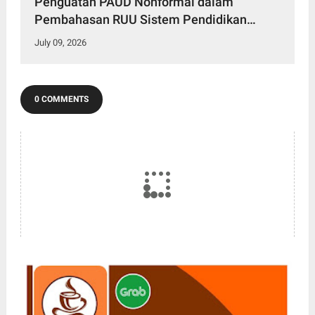
Penguatan PAUD Nonformal dalam
Pembahasan RUU Sistem Pendidikan
Nasional Bersama Panja Komisi X DPR RI
July 09, 2026
0 COMMENTS