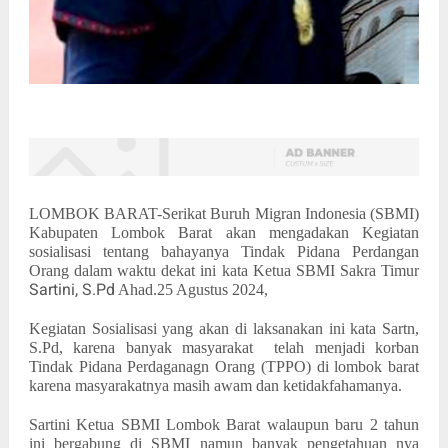
LOMBOK BARAT
-Serikat Buruh Migran Indonesia (SBMI)
Kabupaten Lombok Barat akan mengadakan Kegiatan
sosialisasi tentang bahayanya Tindak Pidana Perdangan
Orang dalam waktu dekat ini kata Ketua SBMI Sakra Timur
Sartini, S.Pd
Ahad.25 Agustus 2024,
Kegiatan Sosialisasi yang akan di laksanakan ini kata Sartn,
S.Pd, karena banyak masyarakat
telah menjadi korban
Tindak
P
idana
P
erdaganagn
O
rang (TPPO) d
i
lombok barat
karena masyarakatnya mas
i
h awam dan ketidakfahamanya.
Sartini Ketua SBMI Lombok Barat walaupun baru 2 tahun
ini bergabung di SBMI namun banyak pengetahuan nya