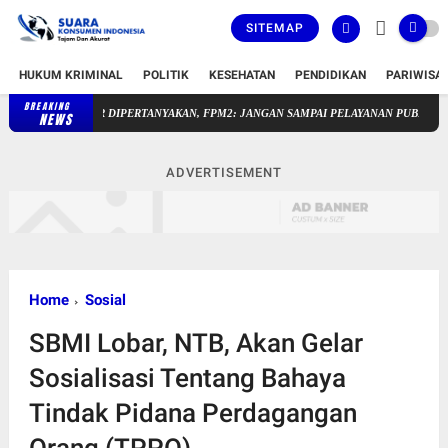
SITEMAP
HUKUM KRIMINAL
POLITIK
KESEHATAN
PENDIDIKAN
PARIWISA
BREAKING
RANGKAP JABATAN PLT KEPALA UPTD SAKRA TIMUR DIPERTANYAK
NEWS
ADVERTISEMENT
Home
Sosial
SBMI Lobar, NTB, Akan Gelar
Sosialisasi Tentang Bahaya
Tindak Pidana Perdagangan
Orang (TPPO).