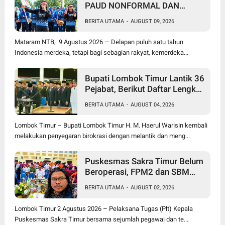
PAUD NONFORMAL DAN
PEKERJA MIGRAN MASIH
BERITA UTAMA
-
AUGUST 09, 2026
MENUNGGU KEADILAN
Mataram NTB, 9 Agustus 2026 — Delapan puluh satu tahun
Indonesia merdeka, tetapi bagi sebagian rakyat, kemerdeka...
Bupati Lombok Timur Lantik 36
Pejabat, Berikut Daftar Lengkap
Jabatan Lama dan Jabatan
BERITA UTAMA
-
AUGUST 04, 2026
Baru
Lombok Timur – Bupati Lombok Timur H. M. Haerul Warisin kembali
melakukan penyegaran birokrasi dengan melantik dan meng...
Puskesmas Sakra Timur Belum
Beroperasi, FPM2 dan SBM
NTB Pertanyakan Penempatan
BERITA UTAMA
-
AUGUST 02, 2026
Plt Kepala Puskesmas serta
Tenaga Kesehatan
Lombok Timur 2 Agustus 2026 – Pelaksana Tugas (Plt) Kepala
Puskesmas Sakra Timur bersama sejumlah pegawai dan te...