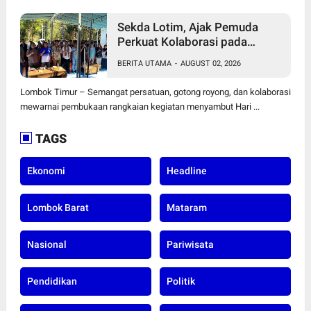
Sekda Lotim, Ajak Pemuda
Perkuat Kolaborasi pada
Pembukaan Rangkaian
BERITA UTAMA
-
AUGUST 02, 2026
Kegiatan Menyambut HUT ke-
81 Kemerdekaan RI di Desa
Lombok Timur – Semangat persatuan, gotong royong, dan kolaborasi
Surabaya Utara
mewarnai pembukaan rangkaian kegiatan menyambut Hari ...
TAGS
Ekonomi
Headline
Lombok Barat
Mataram
Nasional
Pariwisata
Pendidikan
Politik