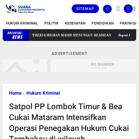
SITEMAP
HUKUM KRIMINAL
POLITIK
KESEHATAN
PENDIDIKAN
PARIWISA
BREAKING
81 TAHUN MERDEKA, GURU PAUD NONFORMAL DAN PEKERJA MIGR
NEWS
ADVERTISEMENT
Home
Hukum Kriminal
Satpol PP Lombok Timur & Bea
Cukai Mataram Intensifkan
Operasi Penegakan Hukum Cukai
Tembakau di wilayah