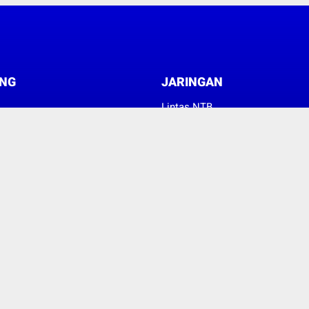
NG
JARINGAN
Lintas NTB
News Metro NTB
© Copyright 2023 -
Suara Konsumen Indonesia