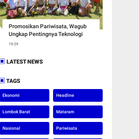
Promosikan Pariwisata, Wagub
Ungkap Pentingnya Teknologi
19:29
LATEST NEWS
TAGS
Ekonomi
Headline
Lombok Barat
Mataram
Nasional
Pariwisata