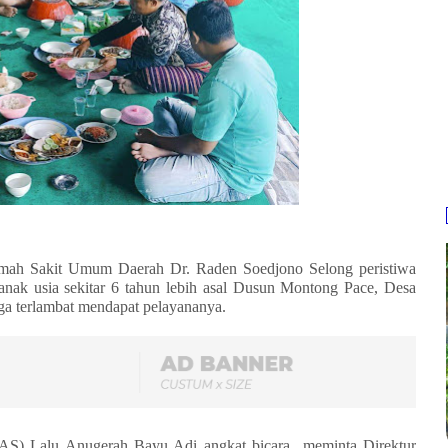
 Rumah Sakit Umum Daerah Dr. Raden Soedjono Selong peristiwa
anak usia sekitar 6 tahun lebih asal Dusun Montong Pace, Desa
a terlambat mendapat pelayananya.
S) Lalu Anugerah Bayu Adi angkat bicara
meminta Direktur