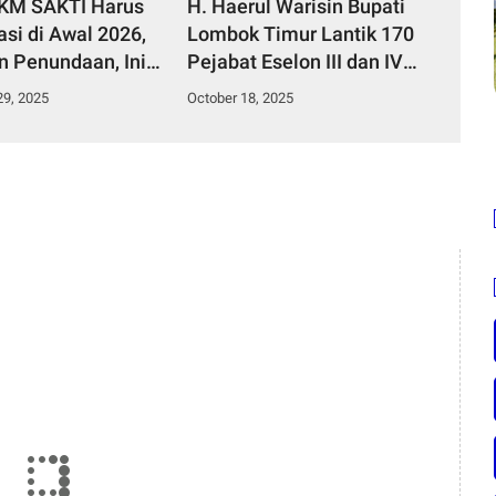
PKM SAKTI Harus
H. Haerul Warisin Bupati
si di Awal 2026,
Lombok Timur Lantik 170
n Penundaan, Ini
Pejabat Eselon III dan IV
g Nyawa dan Masa
Lotim, Daftar Nama Dan
9, 2025
October 18, 2025
7.469 Jiwa
Jabatanya
uk Kecamatan
imur