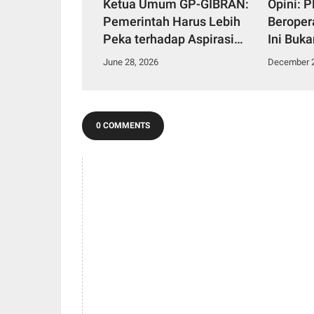
Ketua Umum GP-GIBRAN:
Opini: 
Pemerintah Harus Lebih
Beropera
Peka terhadap Aspirasi
Ini Buka
Rakyat demi Menjaga
Tentan
June 28, 2026
December 2
Kepercayaan Publik
Depan 5
Pendud
Sakra T
0 COMMENTS