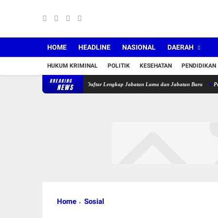
HOME
HEADLINE
NASIONAL
DAERAH
HUKUM KRIMINAL
POLITIK
KESEHATAN
PENDIDIKAN
BREAKING
Lantik 36 Pejabat, Berikut Daftar Lengkap Jabatan Lama dan Jabatan Baru
Puskesmas 
NEWS
Home
Sosial