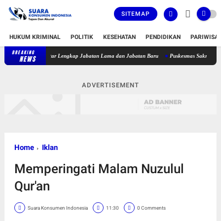
SITEMAP
HUKUM KRIMINAL
POLITIK
KESEHATAN
PENDIDIKAN
PARIWISA
BREAKING
, Berikut Daftar Lengkap Jabatan Lama dan Jabatan Baru
Puskesmas Sakra Timur Belum
NEWS
ADVERTISEMENT
Home
Iklan
Memperingati Malam Nuzulul
Qur'an
Suara Konsumen Indonesia
11:30
0 Comments