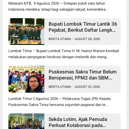
Mataram NTB, 9 Agustus 2026 — Delapan puluh satu tahun
Indonesia merdeka, tetapi bagi sebagian rakyat, kemerdeka...
Bupati Lombok Timur Lantik 36
Pejabat, Berikut Daftar Lengkap
Jabatan Lama dan Jabatan
BERITA UTAMA
-
AUGUST 04, 2026
Baru
Lombok Timur – Bupati Lombok Timur H. M. Haerul Warisin kembali
melakukan penyegaran birokrasi dengan melantik dan meng...
Puskesmas Sakra Timur Belum
Beroperasi, FPM2 dan SBM
NTB Pertanyakan Penempatan
BERITA UTAMA
-
AUGUST 02, 2026
Plt Kepala Puskesmas serta
Tenaga Kesehatan
Lombok Timur 2 Agustus 2026 – Pelaksana Tugas (Plt) Kepala
Puskesmas Sakra Timur bersama sejumlah pegawai dan te...
Sekda Lotim, Ajak Pemuda
Perkuat Kolaborasi pada