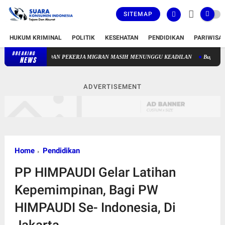
SITEMAP
HUKUM KRIMINAL
POLITIK
KESEHATAN
PENDIDIKAN
PARIWISA
BREAKING
81 TAHUN MERDEKA, GURU PAUD NONFORMAL DAN PEKERJA 
NEWS
ADVERTISEMENT
Home
Pendidikan
PP HIMPAUDI Gelar Latihan
Kepemimpinan, Bagi PW
HIMPAUDI Se- Indonesia, Di
Jakarta