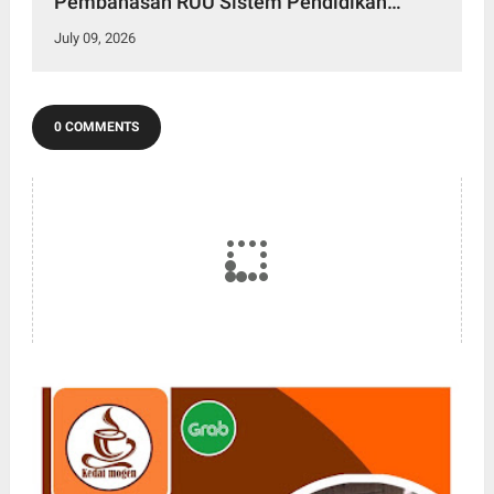
Pembahasan RUU Sistem Pendidikan
Nasional Bersama Panja Komisi X DPR RI
July 09, 2026
0 COMMENTS