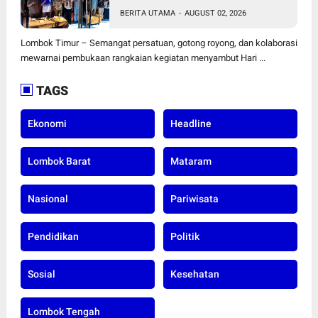
Pembukaan Rangkaian
BERITA UTAMA
-
AUGUST 02, 2026
Kegiatan Menyambut HUT ke-
81 Kemerdekaan RI di Desa
Lombok Timur – Semangat persatuan, gotong royong, dan kolaborasi
Surabaya Utara
mewarnai pembukaan rangkaian kegiatan menyambut Hari ...
TAGS
Ekonomi
Headline
Lombok Barat
Mataram
Nasional
Pariwisata
Pendidikan
Politik
Sosial
Kesehatan
Lombok Tengah