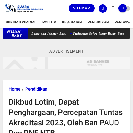
SITEMAP
HUKUM KRIMINAL
POLITIK
KESEHATAN
PENDIDIKAN
PARIWISA
BREAKING
ngkap Jabatan Lama dan Jabatan Baru
Puskesmas Sakra Timur Belum Beroperasi, FPM2 d
NEWS
ADVERTISEMENT
Home
Pendidikan
Dikbud Lotim, Dapat
Penghargaan, Percepatan Tuntas
Akreditasi 2023, Oleh Ban PAUD
Dan PNF NTB,