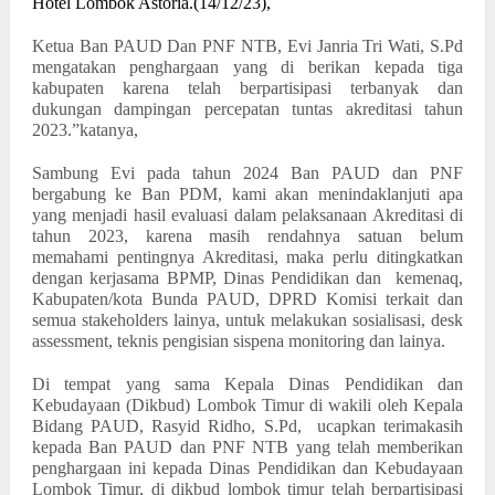
Hotel Lombok Astoria.(14/12/23),
Ketua Ban PAUD Dan PNF NTB, Evi Janria Tri Wati, S.Pd
mengatakan penghargaan yang di berikan kepada tiga
kabupaten karena telah berpartisipasi terbanyak dan
dukungan dampingan percepatan tuntas akreditasi tahun
2023.”katanya,
Sambung Evi pada tahun 2024 Ban PAUD dan PNF
bergabung ke Ban PDM, kami akan menindaklanjuti apa
yang menjadi hasil evaluasi dalam pelaksanaan Akreditasi di
tahun 2023, karena masih rendahnya satuan belum
memahami pentingnya Akreditasi, maka perlu ditingkatkan
dengan kerjasama BPMP, Dinas Pendidikan dan
kemenaq,
Kabupaten/kota Bunda PAUD, DPRD Komisi terkait dan
semua stakeholders lainya, untuk melakukan sosialisasi, desk
assessment, teknis pengisian sispena monitoring dan lainya.
Di tempat yang sama Kepala Dinas Pendidikan dan
Kebudayaan (Dikbud) Lombok Timur di wakili oleh Kepala
Bidang PAUD, Rasyid Ridho, S.Pd,
ucapkan terimakasih
kepada Ban PAUD dan PNF NTB yang telah memberikan
penghargaan ini kepada Dinas Pendidikan dan Kebudayaan
Lombok Timur, di dikbud lombok timur telah berpartisipasi