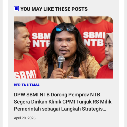
YOU MAY LIKE THESE POSTS
BERITA UTAMA
DPW SBMI NTB Dorong Pemprov NTB
Segera Dirikan Klinik CPMI Tunjuk RS Milik
Pemerintah sebagai Langkah Strategis
Perlindungan dan Penyelamatan Potensi
April 28, 2026
Pajak Daerah