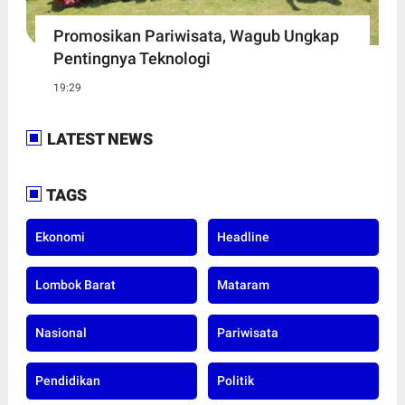
Promosikan Pariwisata, Wagub Ungkap
Pentingnya Teknologi
19:29
LATEST NEWS
TAGS
Ekonomi
Headline
Lombok Barat
Mataram
Nasional
Pariwisata
Pendidikan
Politik