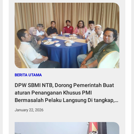
BERITA UTAMA
DPW SBMI NTB, Dorong Pemerintah Buat
aturan Penanganan Khusus PMI
Bermasalah Pelaku Langsung Di tangkap,
seperti Undang-Undang Tindak Pidana
January 22, 2026
Kekerasan Seksual (TPKS).