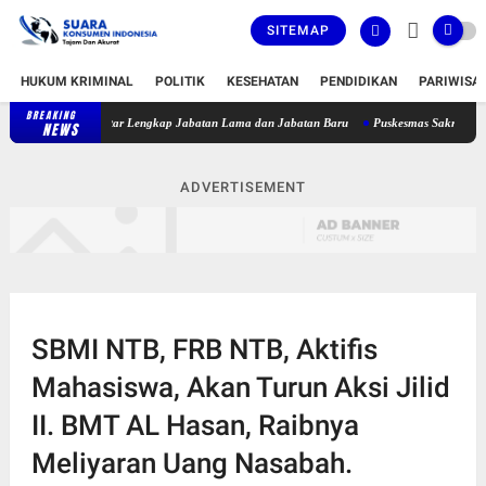
SITEMAP
HUKUM KRIMINAL
POLITIK
KESEHATAN
PENDIDIKAN
PARIWISA
BREAKING
t, Berikut Daftar Lengkap Jabatan Lama dan Jabatan Baru
Puskesmas Sakra Timur Belu
NEWS
ADVERTISEMENT
SBMI NTB, FRB NTB, Aktifis
Mahasiswa, Akan Turun Aksi Jilid
II. BMT AL Hasan, Raibnya
Meliyaran Uang Nasabah.