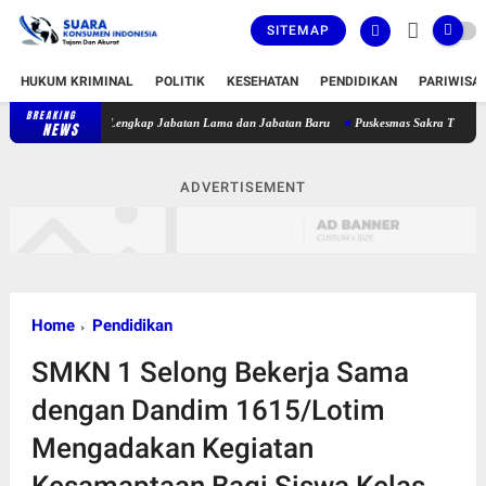
SITEMAP
HUKUM KRIMINAL
POLITIK
KESEHATAN
PENDIDIKAN
PARIWISA
BREAKING
Bupati Lombok Timur Lantik 36 Pejabat, Berikut Daftar Lengkap Jaba
NEWS
ADVERTISEMENT
Home
Pendidikan
SMKN 1 Selong Bekerja Sama
dengan Dandim 1615/Lotim
Mengadakan Kegiatan
Kesamaptaan Bagi Siswa Kelas