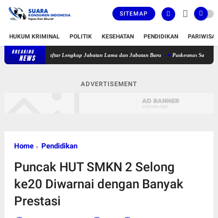
SITEMAP
HUKUM KRIMINAL
POLITIK
KESEHATAN
PENDIDIKAN
PARIWISA
BREAKING
, Berikut Daftar Lengkap Jabatan Lama dan Jabatan Baru
Puskesmas Sakra Timur Belum
NEWS
ADVERTISEMENT
Home
Pendidikan
Puncak HUT SMKN 2 Selong
ke20 Diwarnai dengan Banyak
Prestasi