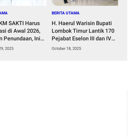
TAMA
BERITA UTAMA
PKM SAKTI Harus
H. Haerul Warisin Bupati
si di Awal 2026,
Lombok Timur Lantik 170
n Penundaan, Ini
Pejabat Eselon III dan IV
g Nyawa dan Masa
Lotim, Daftar Nama Dan
9, 2025
October 18, 2025
7.469 Jiwa
Jabatanya
uk Kecamatan
imur