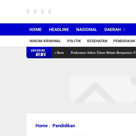
HOME
HEADLINE
NASIONAL
DAERAH
HUKUM KRIMINAL
POLITIK
KESEHATAN
PENDIDIKAN
BREAKING
 Jabatan Lama dan Jabatan Baru
Puskesmas Sakra Timur Belum Beroperasi, FPM2 dan S
NEWS
Home
Pendidikan