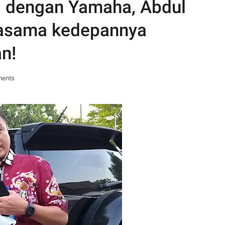
U dengan Yamaha, Abdul
jasama kedepannya
n!
ments