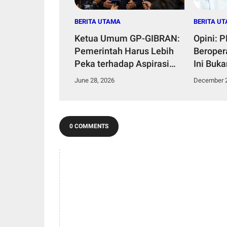
BERITA UTAMA
BERITA U
Ketua Umum GP-GIBRAN:
Opini: 
Pemerintah Harus Lebih
Beropera
Peka terhadap Aspirasi
Ini Buka
Rakyat demi Menjaga
Tentan
June 28, 2026
December 2
Kepercayaan Publik
Depan 5
Pendud
Sakra T
0 COMMENTS