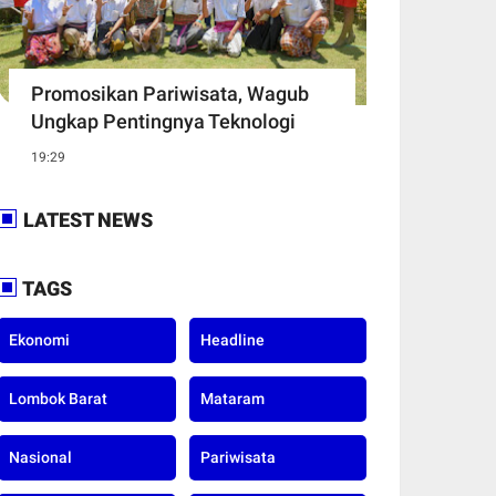
Promosikan Pariwisata, Wagub
Ungkap Pentingnya Teknologi
19:29
LATEST NEWS
TAGS
Ekonomi
Headline
Lombok Barat
Mataram
Nasional
Pariwisata