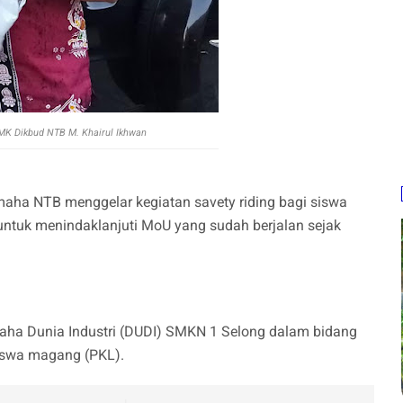
MK Dikbud NTB M. Khairul Ikhwan
maha NTB menggelar kegiatan savety riding bagi siswa
 untuk menindaklanjuti MoU yang sudah berjalan sejak
aha Dunia Industri (DUDI) SMKN 1 Selong dalam bidang
siswa magang (PKL).