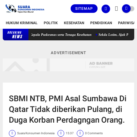
SITEMAP
HUKUM KRIMINAL
POLITIK
KESEHATAN
PENDIDIKAN
PARIWISA
BREAKING
patan Plt Kepala Puskesmas serta Tenaga Kesehatan
Sekda Lotim, Ajak Pemuda Perku
NEWS
ADVERTISEMENT
SBMI NTB, PMI Asal Sumbawa Di
Qatar Tidak diberikan Pulang, di
Duga Korban Perdagngan Orang.
Suara Konsumen Indonesia
15:37
0 Comments