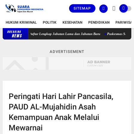
SITEMAP
HUKUM KRIMINAL
POLITIK
KESEHATAN
PENDIDIKAN
PARIWISA
BREAKING
at, Berikut Daftar Lengkap Jabatan Lama dan Jabatan Baru
Puskesmas Sakra Timur Bel
NEWS
ADVERTISEMENT
Peringati Hari Lahir Pancasila,
PAUD AL-Mujahidin Asah
Kemampuan Anak Melalui
Mewarnai