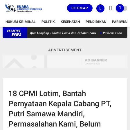
SITEMAP
HUKUM KRIMINAL
POLITIK
KESEHATAN
PENDIDIKAN
PARIWISA
BREAKING
jabat, Berikut Daftar Lengkap Jabatan Lama dan Jabatan Baru
Puskesmas Sakra Timur 
NEWS
ADVERTISEMENT
18 CPMI Lotim, Bantah
Pernyataan Kepala Cabang PT,
Putri Samawa Mandiri,
Permasalahan Kami, Belum