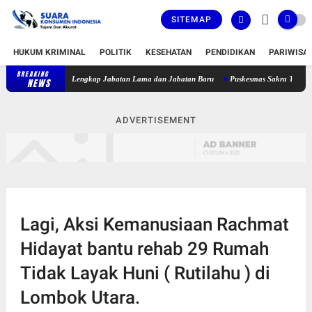
SITEMAP
HUKUM KRIMINAL
POLITIK
KESEHATAN
PENDIDIKAN
PARIWISA
BREAKING
Bupati Lombok Timur Lantik 36 Pejabat, Berikut Daftar Lengkap Jaba
NEWS
ADVERTISEMENT
Lagi, Aksi Kemanusiaan Rachmat
Hidayat bantu rehab 29 Rumah
Tidak Layak Huni ( Rutilahu ) di
Lombok Utara.