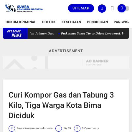
SITEMAP
HUKUM KRIMINAL
POLITIK
KESEHATAN
PENDIDIKAN
PARIWISA
BREAKING
 Jabatan Lama dan Jabatan Baru
Puskesmas Sakra Timur Belum Beroperasi, FPM2 dan SB
NEWS
ADVERTISEMENT
Curi Kompor Gas dan Tabung 3
Kilo, Tiga Warga Kota Bima
Diciduk
Suara Konsumen Indonesia
16:59
0 Comments