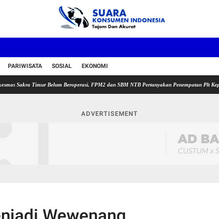
PARIWISATA
SOSIAL
EKONOMI
kra Timur Belum Beroperasi, FPM2 dan SBM NTB Pertanyakan Penempatan Plt Kepala Puskes
ADVERTISEMENT
enjadi Wewenang