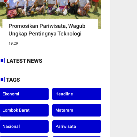
Promosikan Pariwisata, Wagub
Ungkap Pentingnya Teknologi
19:29
LATEST NEWS
TAGS
Ekonomi
Headline
Lombok Barat
Mataram
Nasional
Pariwisata