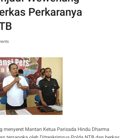
Berkas Perkaranya
NTB
ments
ng menyeret Mantan Ketua Parisada Hindu Dharma
an tersangka oleh Ditreskrimsus Polda NTB dan berkas