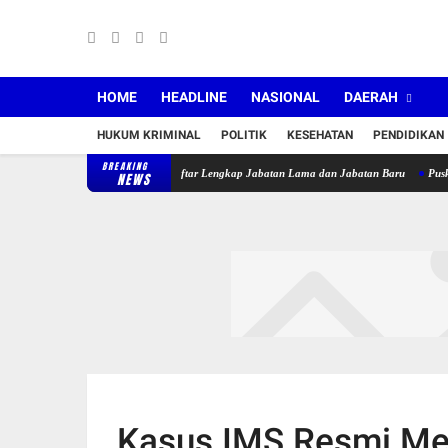
HOME
HEADLINE
NASIONAL
DAERAH
HUKUM KRIMINAL
POLITIK
KESEHATAN
PENDIDIKAN
BREAKING
ntik 36 Pejabat, Berikut Daftar Lengkap Jabatan Lama dan Jabatan Baru
Puskesmas Sa
NEWS
Kasus IMS Resmi M