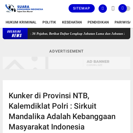
SITEMAP
HUKUM KRIMINAL
POLITIK
KESEHATAN
PENDIDIKAN
PARIWISA
BREAKING
 Timur Lantik 36 Pejabat, Berikut Daftar Lengkap Jabatan Lama dan Jabatan Baru
Pus
NEWS
ADVERTISEMENT
Kunker di Provinsi NTB,
Kalemdiklat Polri : Sirkuit
Mandalika Adalah Kebanggaan
Masyarakat Indonesia