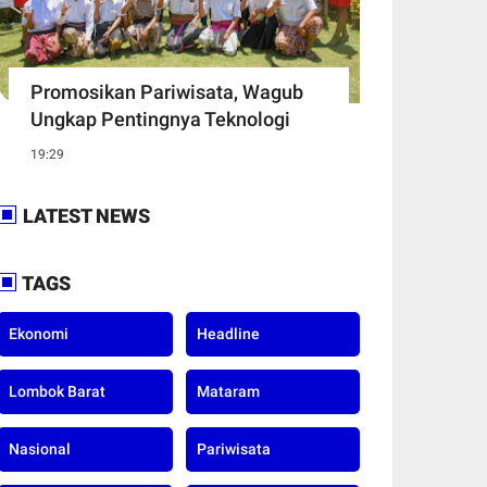
Promosikan Pariwisata, Wagub
Ungkap Pentingnya Teknologi
19:29
LATEST NEWS
TAGS
Ekonomi
Headline
Lombok Barat
Mataram
Nasional
Pariwisata