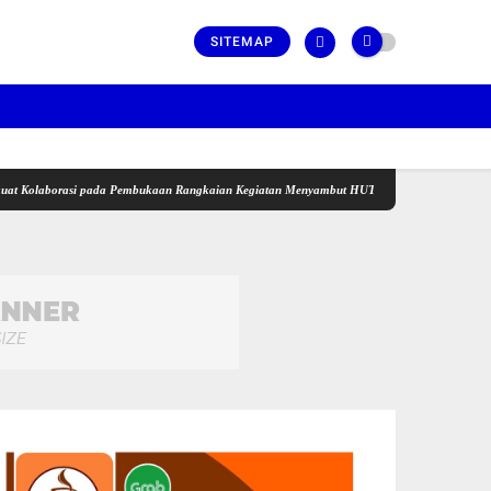
SITEMAP
aborasi pada Pembukaan Rangkaian Kegiatan Menyambut HUT ke-81 Kemerdekaan RI di Des