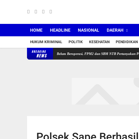
HOME
HEADLINE
NASIONAL
DAERAH
HUKUM KRIMINAL
POLITIK
KESEHATAN
PENDIDIKAN
BREAKING
u
Puskesmas Sakra Timur Belum Beroperasi, FPM2 dan SBM NTB Pertanyakan Penempatan
NEWS
Polsek Sape Berhasil