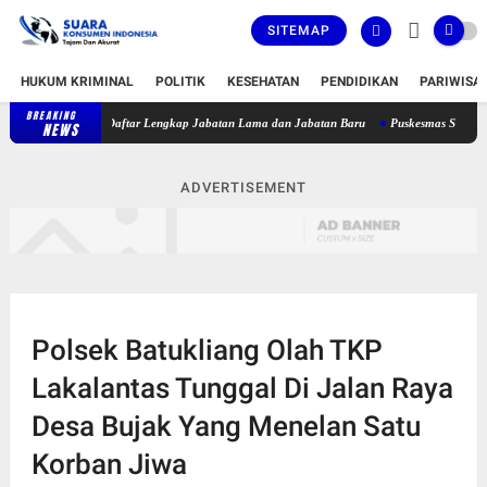
SITEMAP
HUKUM KRIMINAL
POLITIK
KESEHATAN
PENDIDIKAN
PARIWISA
BREAKING
abat, Berikut Daftar Lengkap Jabatan Lama dan Jabatan Baru
Puskesmas Sakra Timur B
NEWS
ADVERTISEMENT
Polsek Batukliang Olah TKP
Lakalantas Tunggal Di Jalan Raya
Desa Bujak Yang Menelan Satu
Korban Jiwa