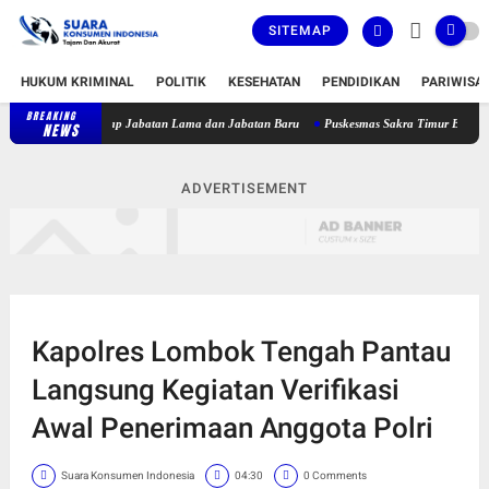
SITEMAP
HUKUM KRIMINAL
POLITIK
KESEHATAN
PENDIDIKAN
PARIWISA
BREAKING
t Daftar Lengkap Jabatan Lama dan Jabatan Baru
Puskesmas Sakra Timur Belum Beroper
NEWS
ADVERTISEMENT
Kapolres Lombok Tengah Pantau
Langsung Kegiatan Verifikasi
Awal Penerimaan Anggota Polri
Suara Konsumen Indonesia
04:30
0 Comments