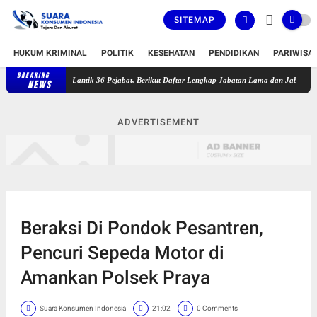
SITEMAP
HUKUM KRIMINAL
POLITIK
KESEHATAN
PENDIDIKAN
PARIWISA
BREAKING
ombok Timur Lantik 36 Pejabat, Berikut Daftar Lengkap Jabatan Lama dan Jabatan Baru
NEWS
ADVERTISEMENT
Beraksi Di Pondok Pesantren,
Pencuri Sepeda Motor di
Amankan Polsek Praya
Suara Konsumen Indonesia
21:02
0 Comments