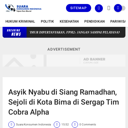
SITEMAP
HUKUM KRIMINAL
POLITIK
KESEHATAN
PENDIDIKAN
PARIWISA
BREAKING
UPTD SAKRA TIMUR DIPERTANYAKAN, FPM2: JANGAN SAMPAI PELAYANAN PUBLIK 
NEWS
ADVERTISEMENT
Asyik Nyabu di Siang Ramadhan,
Sejoli di Kota Bima di Sergap Tim
Cobra Alpha
Suara Konsumen Indonesia
15:52
0 Comments