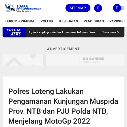
SITEMAP
HUKUM KRIMINAL
POLITIK
KESEHATAN
PENDIDIKAN
PARIWISA
BREAKING
jabat, Berikut Daftar Lengkap Jabatan Lama dan Jabatan Baru
Puskesmas Sakra Timur 
NEWS
ADVERTISEMENT
Polres Loteng Lakukan
Pengamanan Kunjungan Muspida
Prov. NTB dan PJU Polda NTB,
Menjelang MotoGp 2022