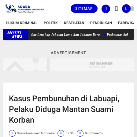
SITEMAP
HUKUM KRIMINAL
POLITIK
KESEHATAN
PENDIDIKAN
PARIWISA
BREAKING
t, Berikut Daftar Lengkap Jabatan Lama dan Jabatan Baru
Puskesmas Sakra Timur Belu
NEWS
ADVERTISEMENT
Kasus Pembunuhan di Labuapi,
Pelaku Diduga Mantan Suami
Korban
Suara Konsumen Indonesia
09:38
0 Comments