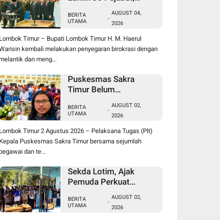
Berikut Daftar Lengkap
AUGUST 04,
BERITA
Jabatan Lama dan
-
UTAMA
2026
Jabatan Baru
Lombok Timur – Bupati Lombok Timur H. M. Haerul
Warisin kembali melakukan penyegaran birokrasi dengan
melantik dan meng...
Puskesmas Sakra
Timur Belum
Beroperasi, FPM2 dan
AUGUST 02,
BERITA
SBM NTB Pertanyakan
-
UTAMA
2026
Penempatan Plt Kepala
Puskesmas serta
Lombok Timur 2 Agustus 2026 – Pelaksana Tugas (Plt)
Tenaga Kesehatan
Kepala Puskesmas Sakra Timur bersama sejumlah
pegawai dan te...
Sekda Lotim, Ajak
Pemuda Perkuat
Kolaborasi pada
AUGUST 02,
BERITA
Pembukaan Rangkaian
-
UTAMA
2026
Kegiatan Menyambut