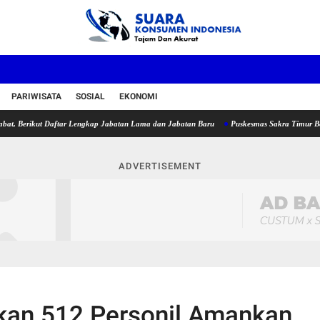
PARIWISATA
SOSIAL
EKONOMI
ikut Daftar Lengkap Jabatan Lama dan Jabatan Baru
Puskesmas Sakra Timur Belum Bero
ADVERTISEMENT
nkan 512 Personil Amankan