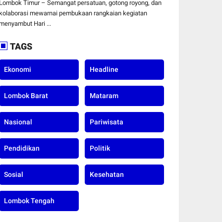
HUT ke-81
Lombok Timur – Semangat persatuan, gotong royong, dan
Kemerdekaan RI di
kolaborasi mewarnai pembukaan rangkaian kegiatan
Desa Surabaya Utara
menyambut Hari ...
TAGS
Ekonomi
Headline
Lombok Barat
Mataram
Nasional
Pariwisata
Pendidikan
Politik
Sosial
Kesehatan
Lombok Tengah