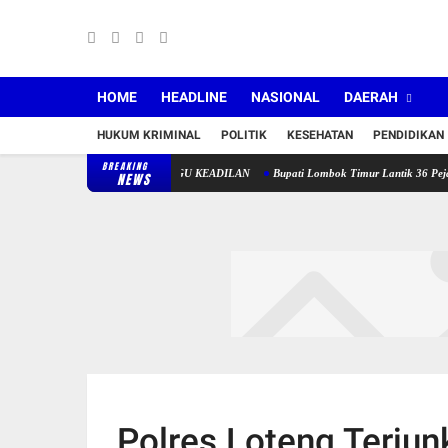
HOME
HEADLINE
NASIONAL
DAERAH
HUKUM KRIMINAL
POLITIK
KESEHATAN
PENDIDIKAN
BREAKING
MIGRAN MASIH MENUNGGU KEADILAN
Bupati Lombok Timur Lantik 36 Pejabat, Ber
NEWS
Polres Loteng Terju