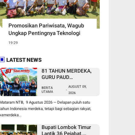
Promosikan Pariwisata, Wagub
Ungkap Pentingnya Teknologi
19:29
LATEST NEWS
81 TAHUN MERDEKA,
GURU PAUD
NONFORMAL DAN
AUGUST 09,
BERITA
PEKERJA MIGRAN
-
UTAMA
2026
MASIH MENUNGGU
KEADILAN
Mataram NTB, 9 Agustus 2026 — Delapan puluh satu
tahun Indonesia merdeka, tetapi bagi sebagian rakyat,
kemerdeka...
Bupati Lombok Timur
Lantik 36 Pejabat,