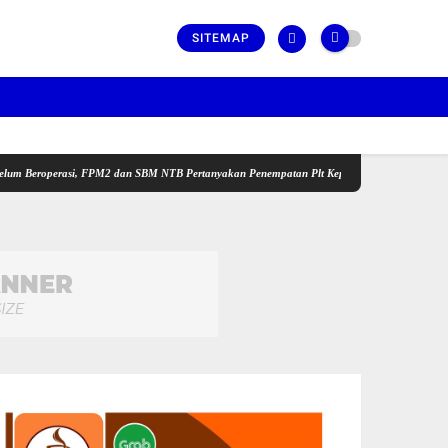
SITEMAP
perasi, FPM2 dan SBM NTB Pertanyakan Penempatan Plt Kepala Puskesmas serta Tenaga Ke