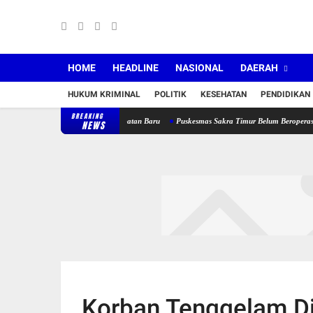
HOME
HEADLINE
NASIONAL
DAERAH
HUKUM KRIMINAL
POLITIK
KESEHATAN
PENDIDIKAN
BREAKING
ngkap Jabatan Lama dan Jabatan Baru
Puskesmas Sakra Timur Belum Beroperasi, FPM2 d
NEWS
Korban Tenggelam Di