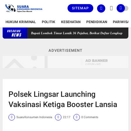
SITEMAP
HUKUM KRIMINAL
POLITIK
KESEHATAN
PENDIDIKAN
PARIWISA
BREAKING
Bupati Lombok Timur Lantik 36 Pejabat, Berikut Daftar Lengkap Jabatan L
NEWS
ADVERTISEMENT
Polsek Lingsar Launching
Vaksinasi Ketiga Booster Lansia
Suara Konsumen Indonesia
22:17
0 Comments