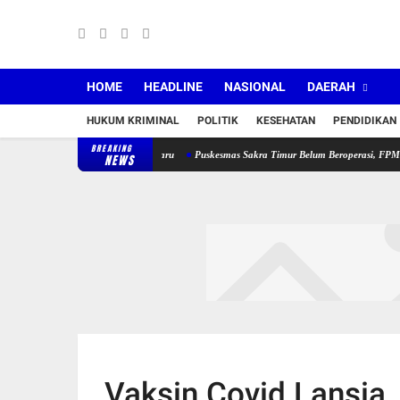
HOME
HEADLINE
NASIONAL
DAERAH
HUKUM KRIMINAL
POLITIK
KESEHATAN
PENDIDIKAN
BREAKING
Jabatan Lama dan Jabatan Baru
Puskesmas Sakra Timur Belum Beroperasi, FPM2 dan SB
NEWS
Vaksin Covid Lansia,