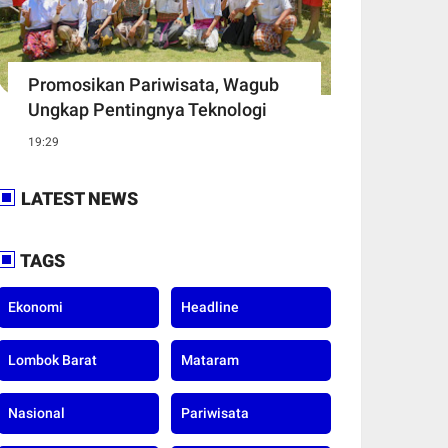
Promosikan Pariwisata, Wagub
Ungkap Pentingnya Teknologi
19:29
LATEST NEWS
TAGS
Ekonomi
Headline
Lombok Barat
Mataram
Nasional
Pariwisata