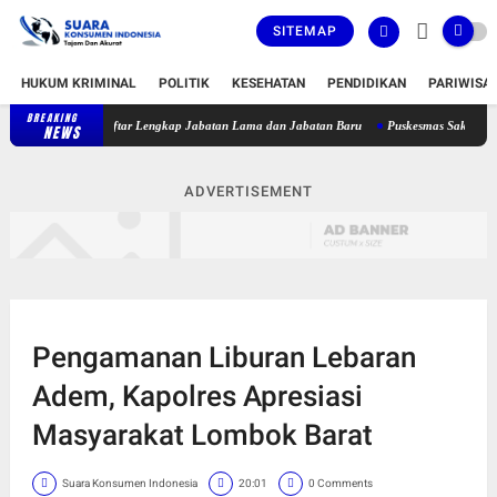
SITEMAP
HUKUM KRIMINAL
POLITIK
KESEHATAN
PENDIDIKAN
PARIWISA
BREAKING
at, Berikut Daftar Lengkap Jabatan Lama dan Jabatan Baru
Puskesmas Sakra Timur Bel
NEWS
ADVERTISEMENT
Pengamanan Liburan Lebaran
Adem, Kapolres Apresiasi
Masyarakat Lombok Barat
Suara Konsumen Indonesia
20:01
0 Comments