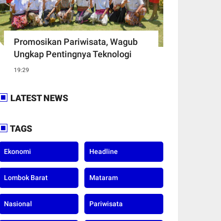
Promosikan Pariwisata, Wagub
Ungkap Pentingnya Teknologi
19:29
LATEST NEWS
TAGS
Ekonomi
Headline
Lombok Barat
Mataram
Nasional
Pariwisata