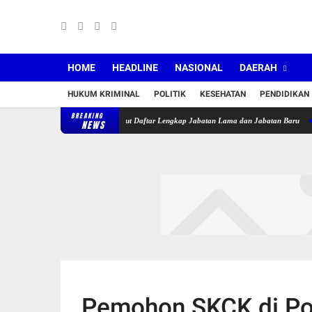
HOME
HEADLINE
NASIONAL
DAERAH
HUKUM KRIMINAL
POLITIK
KESEHATAN
PENDIDIKAN
BREAKING
mur Lantik 36 Pejabat, Berikut Daftar Lengkap Jabatan Lama dan Jabatan Baru
Puskes
NEWS
Pemohon SKCK di Po