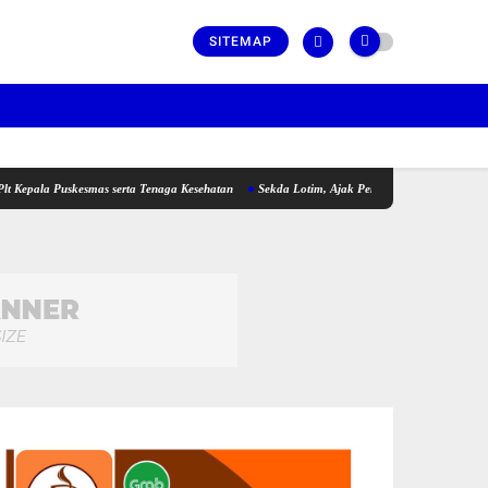
SITEMAP
 Puskesmas serta Tenaga Kesehatan
Sekda Lotim, Ajak Pemuda Perkuat Kolaborasi pad