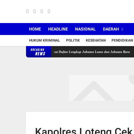
HOME
HEADLINE
NASIONAL
DAERAH
HUKUM KRIMINAL
POLITIK
KESEHATAN
PENDIDIKAN
BREAKING
imur Lantik 36 Pejabat, Berikut Daftar Lengkap Jabatan Lama dan Jabatan Baru
Puskes
NEWS
Kapolres Loteng Cek