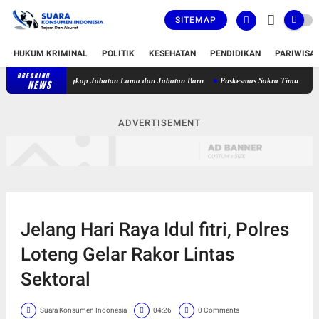
SITEMAP
HUKUM KRIMINAL
POLITIK
KESEHATAN
PENDIDIKAN
PARIWISA
BREAKING
Bupati Lombok Timur Lantik 36 Pejabat, Berikut Daftar Lengkap Jabatan
NEWS
ADVERTISEMENT
Jelang Hari Raya Idul fitri, Polres
Loteng Gelar Rakor Lintas
Sektoral
Suara Konsumen Indonesia
04:26
0 Comments