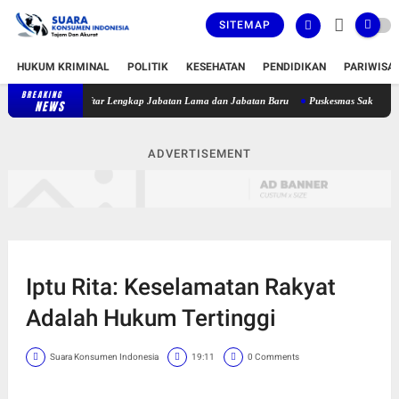
SITEMAP
HUKUM KRIMINAL
POLITIK
KESEHATAN
PENDIDIKAN
PARIWISA
BREAKING
t, Berikut Daftar Lengkap Jabatan Lama dan Jabatan Baru
Puskesmas Sakra Timur Belu
NEWS
ADVERTISEMENT
Iptu Rita: Keselamatan Rakyat
Adalah Hukum Tertinggi
Suara Konsumen Indonesia
19:11
0 Comments