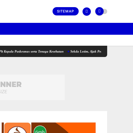
SITEMAP
 Puskesmas serta Tenaga Kesehatan
Sekda Lotim, Ajak Pemuda Perkuat Kolaborasi pa