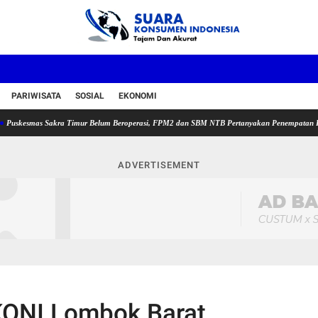
PARIWISATA
SOSIAL
EKONOMI
smas Sakra Timur Belum Beroperasi, FPM2 dan SBM NTB Pertanyakan Penempatan Plt Kepala
ADVERTISEMENT
 KONI Lombok Barat