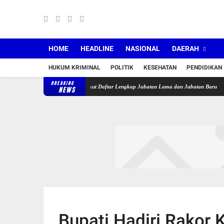
HOME
HEADLINE
NASIONAL
DAERAH
HUKUM KRIMINAL
POLITIK
KESEHATAN
PENDIDIKAN
BREAKING
imur Lantik 36 Pejabat, Berikut Daftar Lengkap Jabatan Lama dan Jabatan Baru
Puske
NEWS
Bupati Hadiri Rakor