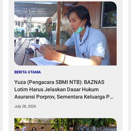
BERITA UTAMA
Yuza (Pengacara SBMI NTB): BAZNAS
Lotim Harus Jelaskan Dasar Hukum
Asuransi Porprov, Sementara Keluarga PMI
Tak Dapat Santunan
July 28, 2026