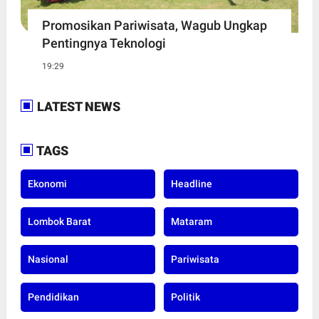
Promosikan Pariwisata, Wagub Ungkap
Pentingnya Teknologi
19:29
LATEST NEWS
TAGS
Ekonomi
Headline
Lombok Barat
Mataram
Nasional
Pariwisata
Pendidikan
Politik