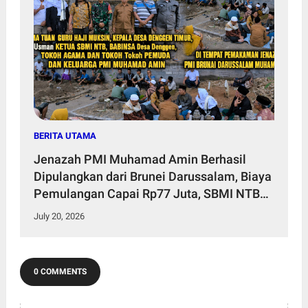
BERITA UTAMA
Jenazah PMI Muhamad Amin Berhasil
Dipulangkan dari Brunei Darussalam, Biaya
Pemulangan Capai Rp77 Juta, SBMI NTB
Harap Pemda Ringankan Beban Keluarga
July 20, 2026
0 COMMENTS