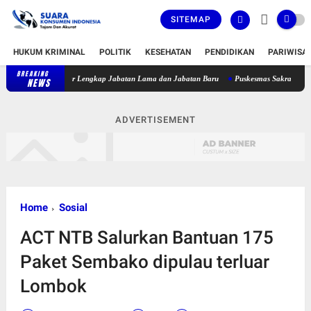
SITEMAP
HUKUM KRIMINAL
POLITIK
KESEHATAN
PENDIDIKAN
PARIWISA
BREAKING
Bupati Lombok Timur Lantik 36 Pejabat, Berikut Daftar Lengkap J
NEWS
ADVERTISEMENT
Home
Sosial
ACT NTB Salurkan Bantuan 175
Paket Sembako dipulau terluar
Lombok